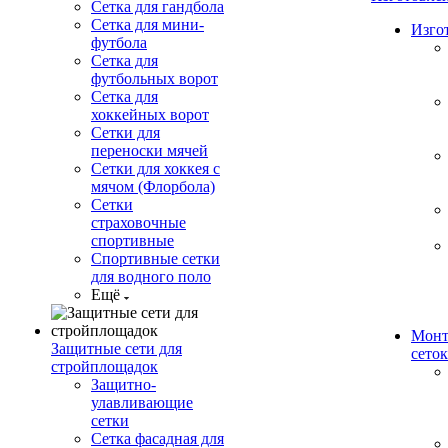
Сетка для гандбола
Сетка для мини-
Изго
футбола
Сетка для
футбольных ворот
Сетка для
хоккейных ворот
Сетки для
переноски мячей
Сетки для хоккея с
мячом (Флорбола)
Сетки
страховочные
спортивные
Спортивные сетки
для водного поло
Ещё
Монт
Защитные сети для
сеток
стройплощадок
Защитно-
улавливающие
сетки
Сетка фасадная для