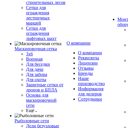
строительных лесов
Сетки для
ограждения
лестничных
Монт
маршей
обор
Сетки для
ограждения
лифтовых шахт
О компании
Маскировочная сетка
О компании
3х6
Реквизиты
Военная
Лицензии
Для беседки
Отзывы
Для дачи
Бренды
Для забора
Наше
Для охоты
производство
Защитные сетки от
Информация
дронов и БПЛА
для дилеров
Основа для
Сотрудники
маскировочной
сети
Ещё
Рыболовные сети
Дели безузловые