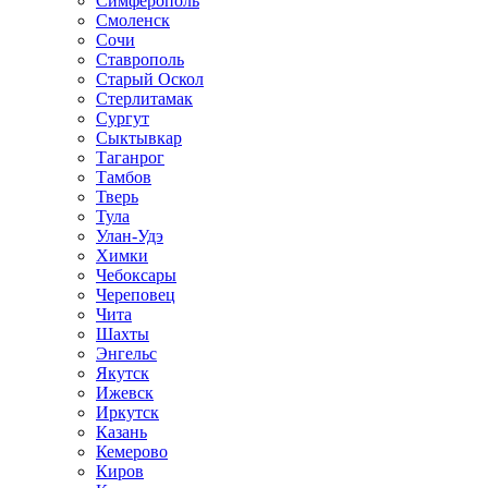
Симферополь
Смоленск
Сочи
Ставрополь
Старый Оскол
Стерлитамак
Сургут
Сыктывкар
Таганрог
Тамбов
Тверь
Тула
Улан-Удэ
Химки
Чебоксары
Череповец
Чита
Шахты
Энгельс
Якутск
Ижевск
Иркутск
Казань
Кемерово
Киров