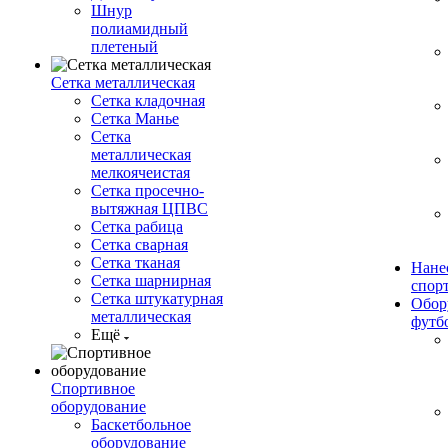
Шнур
полиамидный
плетеный
Сетка металлическая
Сетка кладочная
Сетка Манье
Сетка
металлическая
мелкоячеистая
Сетка просечно-
вытяжная ЦПВС
Сетка рабица
Сетка сварная
Сетка тканая
Нане
Сетка шарнирная
спор
Сетка штукатурная
Обор
металлическая
футб
Ещё
Спортивное
оборудование
Баскетбольное
оборудование