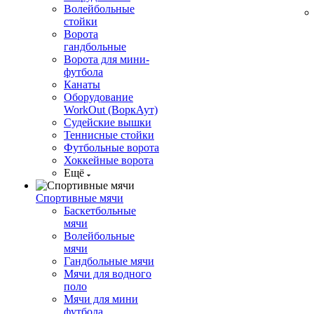
Волейбольные
стойки
Ворота
гандбольные
Ворота для мини-
футбола
Канаты
Оборудование
WorkOut (ВоркАут)
Судейские вышки
Теннисные стойки
Футбольные ворота
Хоккейные ворота
Ещё
Спортивные мячи
Баскетбольные
мячи
Волейбольные
мячи
Гандбольные мячи
Мячи для водного
поло
Мячи для мини
футбола