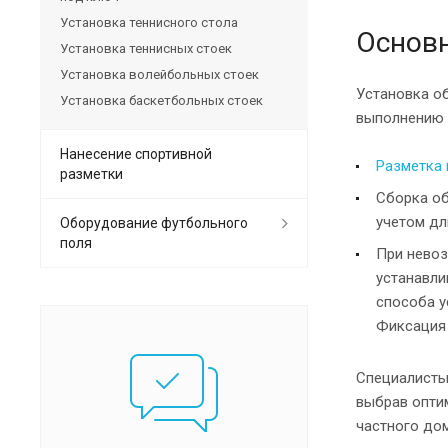
Установка теннисного стола
Основ
Установка теннисных стоек
Установка волейбольных стоек
Установка о
Установка баскетбольных стоек
выполнению 
Нанесение спортивной
Разметка
разметки
Сборка об
учетом дл
Оборудование футбольного
поля
При невоз
устанавли
способа у
Фиксация 
Специалисты
выбрав опти
частного дом