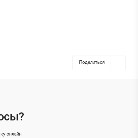
Поделиться
росы?
вку онлайн