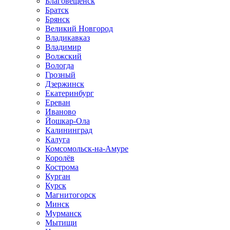
Благовещенск
Братск
Брянск
Великий Новгород
Владикавказ
Владимир
Волжский
Вологда
Грозный
Дзержинск
Екатеринбург
Ереван
Иваново
Йошкар-Ола
Калининград
Калуга
Комсомольск-на-Амуре
Королёв
Кострома
Курган
Курск
Магнитогорск
Минск
Мурманск
Мытищи