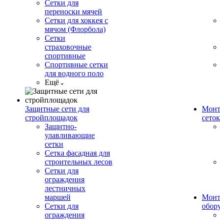
Сетки для
переноски мячей
Сетки для хоккея с
мячом (Флорбола)
Сетки
страховочные
спортивные
Спортивные сетки
для водного поло
Ещё
Защитные сети для
Монт
стройплощадок
сеток
Защитно-
улавливающие
сетки
Сетка фасадная для
строительных лесов
Сетки для
ограждения
лестничных
маршей
Монт
Сетки для
обор
ограждения