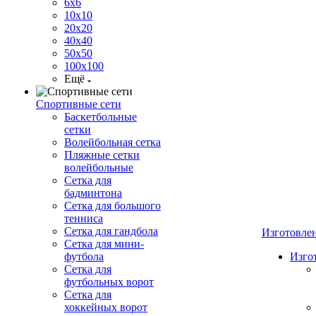
6х6
10х10
20х20
40х40
50х50
100х100
Ещё
Спортивные сети
Баскетбольные
сетки
Волейбольная сетка
Пляжные сетки
волейбольные
Сетка для
бадминтона
Сетка для большого
тенниса
Сетка для гандбола
Изготовле
Сетка для мини-
футбола
Изго
Сетка для
футбольных ворот
Сетка для
хоккейных ворот