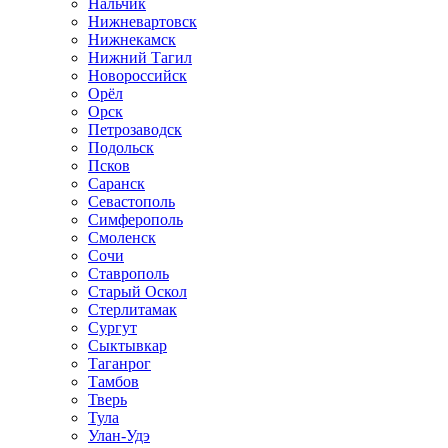
Нальчик
Нижневартовск
Нижнекамск
Нижний Тагил
Новороссийск
Орёл
Орск
Петрозаводск
Подольск
Псков
Саранск
Севастополь
Симферополь
Смоленск
Сочи
Ставрополь
Старый Оскол
Стерлитамак
Сургут
Сыктывкар
Таганрог
Тамбов
Тверь
Тула
Улан-Удэ