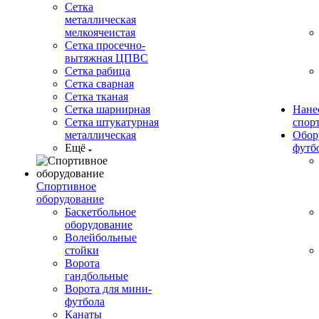
Сетка
металлическая
мелкоячеистая
Сетка просечно-
вытяжная ЦПВС
Сетка рабица
Сетка сварная
Сетка тканая
Сетка шарнирная
Нане
Сетка штукатурная
спор
металлическая
Обор
Ещё
футб
Спортивное
оборудование
Баскетбольное
оборудование
Волейбольные
стойки
Ворота
гандбольные
Ворота для мини-
футбола
Канаты