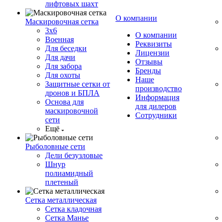
лифтовых шахт
О компании
Маскировочная сетка
3х6
О компании
Военная
Реквизиты
Для беседки
Лицензии
Для дачи
Отзывы
Для забора
Бренды
Для охоты
Наше
Защитные сетки от
производство
дронов и БПЛА
Информация
Основа для
для дилеров
маскировочной
Сотрудники
сети
Ещё
Рыболовные сети
Дели безузловые
Шнур
полиамидный
плетеный
Сетка металлическая
Сетка кладочная
Сетка Манье