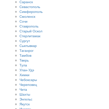
Саранск
Севастополь
Симферополь
Смоленск
Сочи
Ставрополь
Старый Оскол
Стерлитамак
Сургут
Сыктывкар
Таганрог
Тамбов
Тверь
Тула
Улан-Удэ
Химки
Чебоксары
Череповец
Чита
Шахты
Энгельс
Якутск
Ижевск