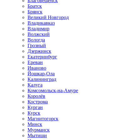
Благовещенск
Братск
Брянск
Великий Новгород
Владикавказ
Владимир
Волжский
Вологда
Грозный
Дзержинск
Екатеринбург
Ереван
Иваново
Йошкар-Ола
Калининград
Калуга
Комсомольск-на-Амуре
Королёв
Кострома
Курган
Курск
Магнитогорск
Минск
Мурманск
Мытищи