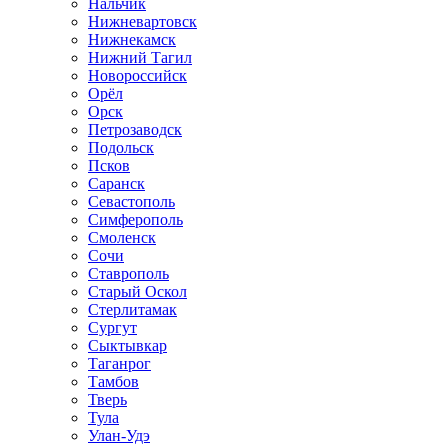
Нальчик
Нижневартовск
Нижнекамск
Нижний Тагил
Новороссийск
Орёл
Орск
Петрозаводск
Подольск
Псков
Саранск
Севастополь
Симферополь
Смоленск
Сочи
Ставрополь
Старый Оскол
Стерлитамак
Сургут
Сыктывкар
Таганрог
Тамбов
Тверь
Тула
Улан-Удэ