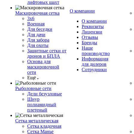
лифтовых шахт
О компании
Маскировочная сетка
3х6
О компании
Военная
Реквизиты
Для беседки
Лицензии
Для дачи
Отзывы
Для забора
Бренды
Для охоты
Наше
Защитные сетки от
производство
дронов и БПЛА
Информация
Основа для
для дилеров
маскировочной
Сотрудники
сети
Ещё
Рыболовные сети
Дели безузловые
Шнур
полиамидный
плетеный
Сетка металлическая
Сетка кладочная
Сетка Манье