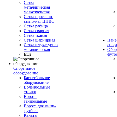
Сетка
металлическая
мелкоячеистая
Сетка просечно-
вытяжная ЦПВС
Сетка рабица
Сетка сварная
Сетка тканая
Сетка шарнирная
Нане
Сетка штукатурная
спор
металлическая
Обор
Ещё
футб
Спортивное
оборудование
Баскетбольное
оборудование
Волейбольные
стойки
Ворота
гандбольные
Ворота для мини-
футбола
Канаты