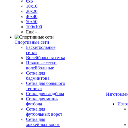
6х6
10х10
20х20
40х40
50х50
100х100
Ещё
Спортивные сети
Баскетбольные
сетки
Волейбольная сетка
Пляжные сетки
волейбольные
Сетка для
бадминтона
Сетка для большого
тенниса
Сетка для гандбола
Изготовле
Сетка для мини-
футбола
Изго
Сетка для
футбольных ворот
Сетка для
хоккейных ворот