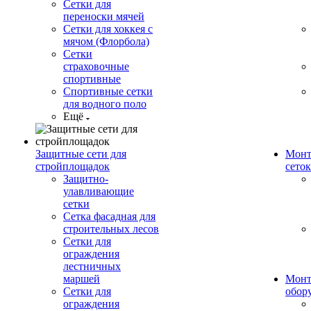
Сетки для
переноски мячей
Сетки для хоккея с
мячом (Флорбола)
Сетки
страховочные
спортивные
Спортивные сетки
для водного поло
Ещё
Защитные сети для
Монт
стройплощадок
сеток
Защитно-
улавливающие
сетки
Сетка фасадная для
строительных лесов
Сетки для
ограждения
лестничных
маршей
Монт
Сетки для
обор
ограждения