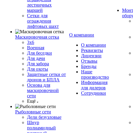
лестничных
маршей
Монт
Сетки для
обор
ограждения
лифтовых шахт
О компании
Маскировочная сетка
3х6
О компании
Военная
Реквизиты
Для беседки
Лицензии
Для дачи
Отзывы
Для забора
Бренды
Для охоты
Наше
Защитные сетки от
производство
дронов и БПЛА
Информация
Основа для
для дилеров
маскировочной
Сотрудники
сети
Ещё
Рыболовные сети
Дели безузловые
Шнур
полиамидный