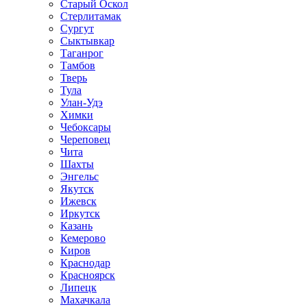
Старый Оскол
Стерлитамак
Сургут
Сыктывкар
Таганрог
Тамбов
Тверь
Тула
Улан-Удэ
Химки
Чебоксары
Череповец
Чита
Шахты
Энгельс
Якутск
Ижевск
Иркутск
Казань
Кемерово
Киров
Краснодар
Красноярск
Липецк
Махачкала