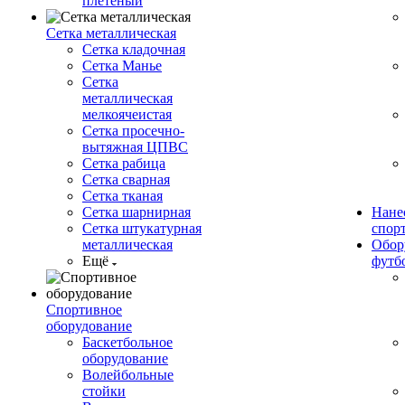
плетеный
Сетка металлическая
Сетка кладочная
Сетка Манье
Сетка
металлическая
мелкоячеистая
Сетка просечно-
вытяжная ЦПВС
Сетка рабица
Сетка сварная
Сетка тканая
Сетка шарнирная
Нане
Сетка штукатурная
спор
металлическая
Обор
Ещё
футб
Спортивное
оборудование
Баскетбольное
оборудование
Волейбольные
стойки