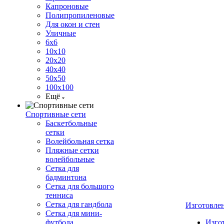
Капроновые
Полипропиленовые
Для окон и стен
Уличные
6х6
10х10
20х20
40х40
50х50
100х100
Ещё
Спортивные сети
Баскетбольные
сетки
Волейбольная сетка
Пляжные сетки
волейбольные
Сетка для
бадминтона
Сетка для большого
тенниса
Сетка для гандбола
Изготовле
Сетка для мини-
футбола
Изго