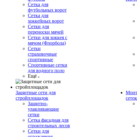
Сетка для
футбольных ворот
Сетка для
хоккейных ворот
Сетки для
переноски мячей
Сетки для хоккея с
мячом (Флорбола)
Сетки
страховочные
спортивные
Спортивные сетки
для водного поло
Ещё
Защитные сети для
Монт
стройплощадок
сеток
Защитно-
улавливающие
сетки
Сетка фасадная для
строительных лесов
Сетки для
ограждения