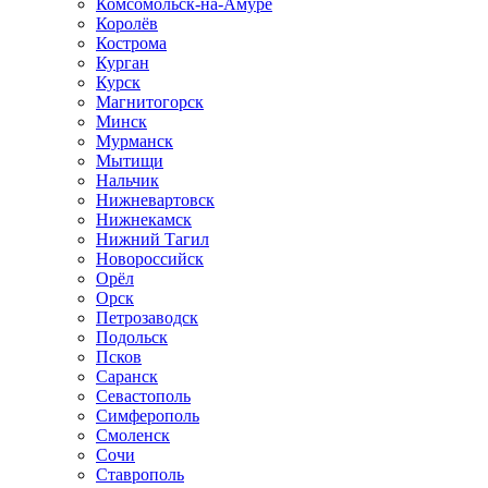
Комсомольск-на-Амуре
Королёв
Кострома
Курган
Курск
Магнитогорск
Минск
Мурманск
Мытищи
Нальчик
Нижневартовск
Нижнекамск
Нижний Тагил
Новороссийск
Орёл
Орск
Петрозаводск
Подольск
Псков
Саранск
Севастополь
Симферополь
Смоленск
Сочи
Ставрополь