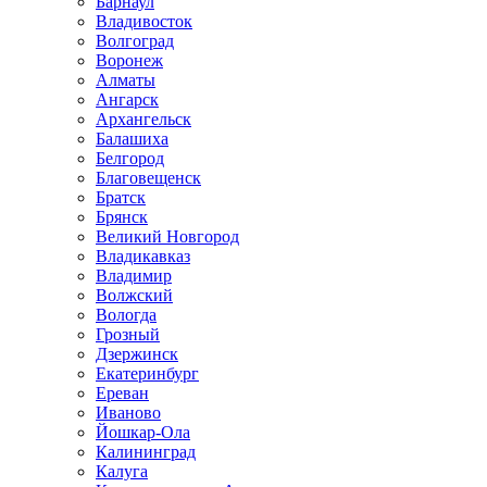
Барнаул
Владивосток
Волгоград
Воронеж
Алматы
Ангарск
Архангельск
Балашиха
Белгород
Благовещенск
Братск
Брянск
Великий Новгород
Владикавказ
Владимир
Волжский
Вологда
Грозный
Дзержинск
Екатеринбург
Ереван
Иваново
Йошкар-Ола
Калининград
Калуга