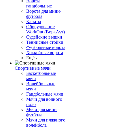
Ворота
гандбольные
Ворота для мини-
футбола
Канаты
Оборудование
WorkOut (ВоркАут)
Судейские вышки
Теннисные стойки
Футбольные ворота
Хоккейные ворота
Ещё
Спортивные мячи
Баскетбольные
мячи
Волейбольные
мячи
Гандбольные мячи
Мячи для водного
поло
Мячи для мини
футбола
Мячи для пляжного
волейбола