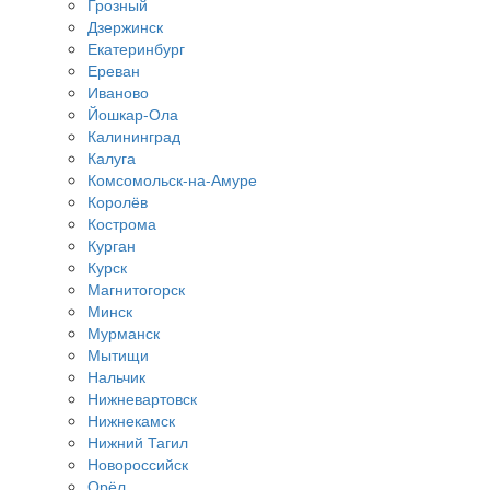
Грозный
Дзержинск
Екатеринбург
Ереван
Иваново
Йошкар-Ола
Калининград
Калуга
Комсомольск-на-Амуре
Королёв
Кострома
Курган
Курск
Магнитогорск
Минск
Мурманск
Мытищи
Нальчик
Нижневартовск
Нижнекамск
Нижний Тагил
Новороссийск
Орёл