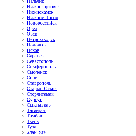
Нальчик
Нижневартовск
Нижнекамск
Нижний Тагил
Новороссийск
Орёл
Орск
Петрозаводск
Подольск
Псков
Саранск
Севастополь
Симферополь
Смоленск
Сочи
Ставрополь
Старый Оскол
Стерлитамак
Сургут
Сыктывкар
Таганрог
Тамбов
Тверь
Тула
Улан-Удэ