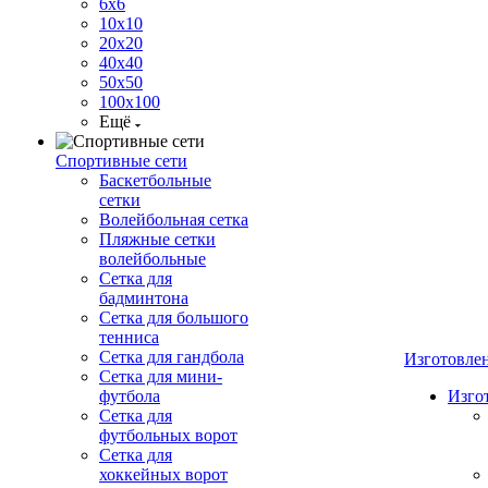
6х6
10х10
20х20
40х40
50х50
100х100
Ещё
Спортивные сети
Баскетбольные
сетки
Волейбольная сетка
Пляжные сетки
волейбольные
Сетка для
бадминтона
Сетка для большого
тенниса
Сетка для гандбола
Изготовле
Сетка для мини-
футбола
Изго
Сетка для
футбольных ворот
Сетка для
хоккейных ворот