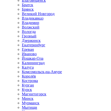
Благовещенск
Братск
Брянск
Великий Новгород
Владикавказ
Владимир
Волжский
Вологда
Грозный
Дзержинск
Екатеринбург
Ереван
Иваново
Йошкар-Ола
Калининград
Калуга
Комсомольск-на-Амуре
Королёв
Кострома
Курган
Курск
Магнитогорск
Минск
Мурманск
Мытищи