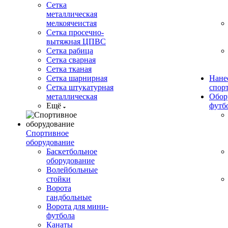
Сетка
металлическая
мелкоячеистая
Сетка просечно-
вытяжная ЦПВС
Сетка рабица
Сетка сварная
Сетка тканая
Сетка шарнирная
Нане
Сетка штукатурная
спор
металлическая
Обор
Ещё
футб
Спортивное
оборудование
Баскетбольное
оборудование
Волейбольные
стойки
Ворота
гандбольные
Ворота для мини-
футбола
Канаты