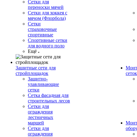
Сетки для
переноски мячей
Сетки для хоккея с
мячом (Флорбола)
Сетки
страховочные
спортивные
Спортивные сетки
для водного поло
Ещё
Защитные сети для
Монт
стройплощадок
сеток
Защитно-
улавливающие
сетки
Сетка фасадная для
строительных лесов
Сетки для
ограждения
лестничных
маршей
Монт
Сетки для
обор
ограждения