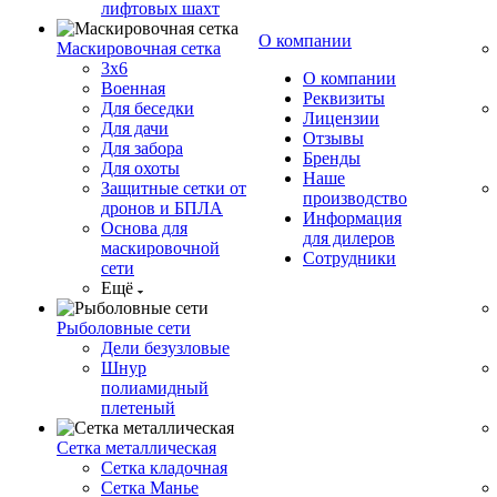
лифтовых шахт
О компании
Маскировочная сетка
3х6
О компании
Военная
Реквизиты
Для беседки
Лицензии
Для дачи
Отзывы
Для забора
Бренды
Для охоты
Наше
Защитные сетки от
производство
дронов и БПЛА
Информация
Основа для
для дилеров
маскировочной
Сотрудники
сети
Ещё
Рыболовные сети
Дели безузловые
Шнур
полиамидный
плетеный
Сетка металлическая
Сетка кладочная
Сетка Манье