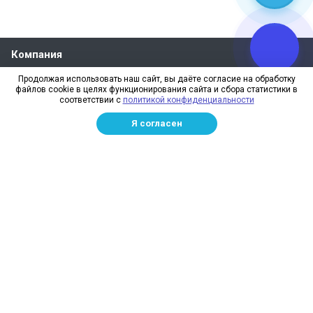
Компания
О компании
Продолжая использовать наш сайт, вы даёте согласие на обработку
файлов cookie в целях функционирования сайта и сбора статистики в
Реквизиты
соответствии с
политикой конфиденциальности
Лицензии
Я согласен
Отзывы
Бренды
Наше производство
Информация для дилеров
Сотрудники
Изготовление и монтаж
Доставка и оплата
Каталог
Сетка заградительная